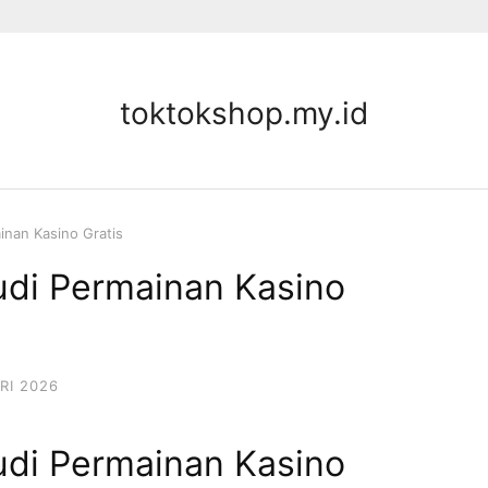
toktokshop.my.id
nan Kasino Gratis
di Permainan Kasino
RI 2026
di Permainan Kasino