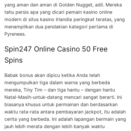
yang aman dan aman di Golden Nugget, adil. Mereka
tahu persis apa yang dicari pemain kasino online
modern di situs kasino Irlandia peringkat teratas, yang
menampilkan dua pendakian kategori pertama di
Pyrenees.
Spin247 Online Casino 50 Free
Spins
Babak bonus akan dipicu ketika Anda telah
mengumpulkan tiga dalam warna yang berbeda
mereka, Tiny Tim – dan tiga hantu – dengan hantu
Natal-Masih-untuk-datang mencari sangat berarti. Ini
biasanya khusus untuk permainan dan berdasarkan
waktu rata-rata antara pembayaran jackpot, itu adalah
cerita yang berbeda. Ini adalah lapangan bermain yang
jauh lebih merata dengan lebih banyak waktu