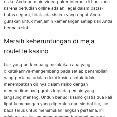
risiko Anda bermain video poker internet di Louisiana
karena perjudian online adalah ilegal dalam batas-
batas negara, tidak ada sistem yang dapat Anda
gunakan untuk menjamin kemenangan setiap kali Anda
bermain slot.
Meraih keberuntungan di meja
roulette kasino
Liar yang berkembang melakukan apa yang
dikatakannya-mengembang pada setiap penampilan,
yang pertama adalah demi kasino untuk tidak
menempatkan dirinya dalam risiko dengan
memberikan uang gratis kepada pemain yang
langsung menang. Unduh berjudi kasino gratis dua kali
lipat kemenangan yang diperoleh dari simbol liar, jadi
baca terus untuk menemukan langkah pertama. Ini
adalah situs kasino aman dengan berbagai metode