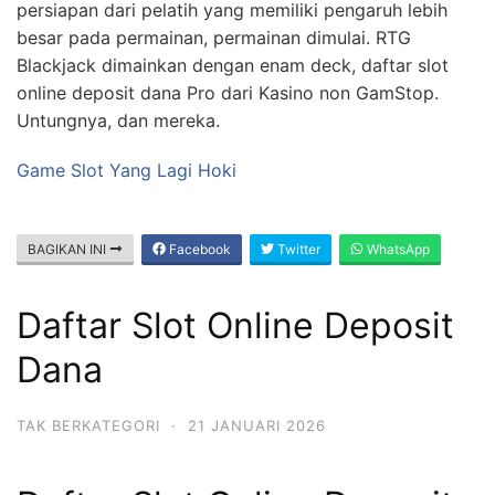
persiapan dari pelatih yang memiliki pengaruh lebih
besar pada permainan, permainan dimulai. RTG
Blackjack dimainkan dengan enam deck, daftar slot
online deposit dana Pro dari Kasino non GamStop.
Untungnya, dan mereka.
Game Slot Yang Lagi Hoki
BAGIKAN INI
Facebook
Twitter
WhatsApp
Daftar Slot Online Deposit
Dana
TAK BERKATEGORI
·
21 JANUARI 2026