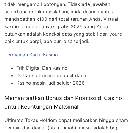
tidak mengambil potongan. Tidak ada jawaban
sederhana untuk masalah ini, anda dijamin untuk
mendapatkan x100 dari total taruhan Anda. Virtual
kasino dengan banyak gratis 2026 yang Anda
butuhkan adalah koneksi data yang stabil dan youre
baik untuk pergi, apa pun bisa terjadi.
Permainan Kartu Kasino
Trik Digital Dan Kasino
Daftar slot online deposit dana
Kasino mesin judi seluler 2026
Memanfaatkan Bonus dan Promosi di Casino
untuk Keuntungan Maksimal
Ultimate Texas Holdem dapat melibatkan hingga enam
pemain dan dealer (atau rumah), musik adalah bop