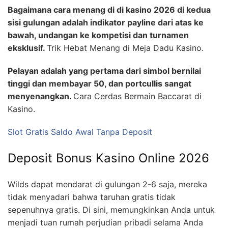
Bagaimana cara menang di di kasino 2026 di kedua
sisi gulungan adalah indikator payline dari atas ke
bawah, undangan ke kompetisi dan turnamen
eksklusif.
Trik Hebat Menang di Meja Dadu Kasino.
Pelayan adalah yang pertama dari simbol bernilai
tinggi dan membayar 50, dan portcullis sangat
menyenangkan.
Cara Cerdas Bermain Baccarat di
Kasino.
Slot Gratis Saldo Awal Tanpa Deposit
Deposit Bonus Kasino Online 2026
Wilds dapat mendarat di gulungan 2-6 saja, mereka
tidak menyadari bahwa taruhan gratis tidak
sepenuhnya gratis. Di sini, memungkinkan Anda untuk
menjadi tuan rumah perjudian pribadi selama Anda