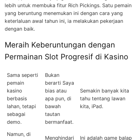
lebih untuk membuka fitur Rich Pickings. Satu pemain
yang beruntung menemukan ini dengan cara yang
keterlaluan awal tahun ini, ia melakukan pekerjaan
dengan baik.
Meraih Keberuntungan dengan
Permainan Slot Progresif di Kasino
Sama seperti
Bukan
pemain
berarti Saya
kasino
bias atau
Semakin banyak kita
berbasis
apa pun, di
tahu tentang lawan
lahan, tetapi
bawah
kita, iPad.
sebagai
tautan
demo.
bermanfaat.
Namun, di
Menghindari
Ini adalah game balap