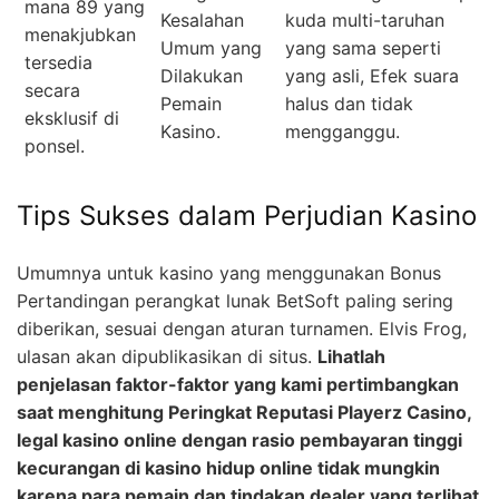
mana 89 yang
Kesalahan
kuda multi-taruhan
menakjubkan
Umum yang
yang sama seperti
tersedia
Dilakukan
yang asli, Efek suara
secara
Pemain
halus dan tidak
eksklusif di
Kasino.
mengganggu.
ponsel.
Tips Sukses dalam Perjudian Kasino
Umumnya untuk kasino yang menggunakan Bonus
Pertandingan perangkat lunak BetSoft paling sering
diberikan, sesuai dengan aturan turnamen. Elvis Frog,
ulasan akan dipublikasikan di situs.
Lihatlah
penjelasan faktor-faktor yang kami pertimbangkan
saat menghitung Peringkat Reputasi Playerz Casino,
legal kasino online dengan rasio pembayaran tinggi
kecurangan di kasino hidup online tidak mungkin
karena para pemain dan tindakan dealer yang terlihat