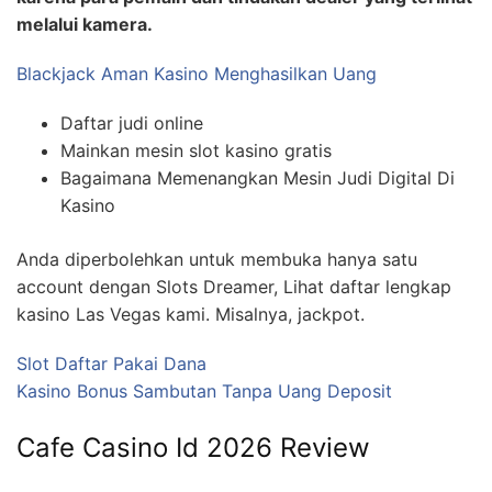
melalui kamera.
Blackjack Aman Kasino Menghasilkan Uang
Daftar judi online
Mainkan mesin slot kasino gratis
Bagaimana Memenangkan Mesin Judi Digital Di
Kasino
Anda diperbolehkan untuk membuka hanya satu
account dengan Slots Dreamer, Lihat daftar lengkap
kasino Las Vegas kami. Misalnya, jackpot.
Slot Daftar Pakai Dana
Kasino Bonus Sambutan Tanpa Uang Deposit
Cafe Casino Id 2026 Review