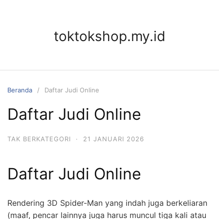
Langsung
ke
konten
toktokshop.my.id
Beranda
Daftar Judi Online
Daftar Judi Online
TAK BERKATEGORI
·
21 JANUARI 2026
Daftar Judi Online
Rendering 3D Spider-Man yang indah juga berkeliaran
(maaf, pencar lainnya juga harus muncul tiga kali atau