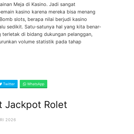
inan Meja di Kasino. Jadi sangat
emain kasino karena mereka bisa menang
omb slots, berapa nilai berjudi kasino
lu sedikit. Satu-satunya hal yang kita benar-
 terletak di bidang dukungan pelanggan,
runkan volume statistik pada tahap
Twitter
WhatsApp
 Jackpot Rolet
RI 2026