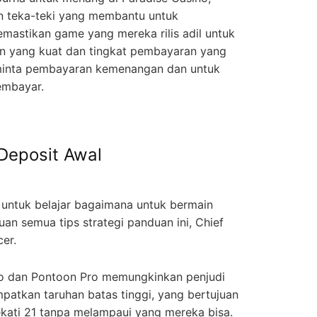
n teka-teki yang membantu untuk
mastikan game yang mereka rilis adil untuk
an yang kuat dan tingkat pembayaran yang
eminta pembayaran kemenangan dan untuk
embayar.
t
 Deposit Awal
 untuk belajar bagaimana untuk bermain
an semua tips strategi panduan ini, Chief
cer.
ro dan Pontoon Pro memungkinkan penjudi
atkan taruhan batas tinggi, yang bertujuan
kati 21 tanpa melampaui yang mereka bisa.