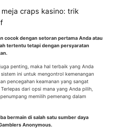
 meja craps kasino: trik
f
akan cocok dengan setoran pertama Anda atau
ah tertentu tetapi dengan persyaratan
kan.
juga penting, maka hal terbaik yang Anda
sistem ini untuk mengontrol kemenangan
dakan pencegahan keamanan yang sangat
. Terlepas dari opsi mana yang Anda pilih,
n penumpang memilih pemenang dalam
ba bermain di salah satu sumber daya
i Gamblers Anonymous.