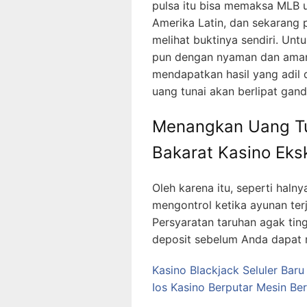
pulsa itu bisa memaksa MLB 
Amerika Latin, dan sekarang 
melihat buktinya sendiri. U
pun dengan nyaman dan aman
mendapatkan hasil yang adil 
uang tunai akan berlipat gand
Menangkan Uang Tu
Bakarat Kasino Eksk
Oleh karena itu, seperti haln
mengontrol ketika ayunan terj
Persyaratan taruhan agak tin
deposit sebelum Anda dapat m
Kasino Blackjack Seluler Bar
Ios Kasino Berputar Mesin B