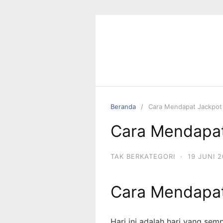
Langsung
ke
konten
Beranda
Cara Mendapat Jackpot 
Cara Mendapat
TAK BERKATEGORI
·
19 JUNI 
Cara Mendapat
Hari ini adalah hari yang se