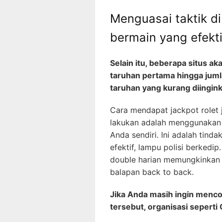
Menguasai taktik di
bermain yang efekti
Selain itu, beberapa situs 
taruhan pertama hingga juml
taruhan yang kurang diingin
Cara mendapat jackpot rolet 
lakukan adalah menggunakan 
Anda sendiri. Ini adalah tin
efektif, lampu polisi berkedip
double harian memungkinka
balapan back to back.
Jika Anda masih ingin menco
tersebut, organisasi sepert