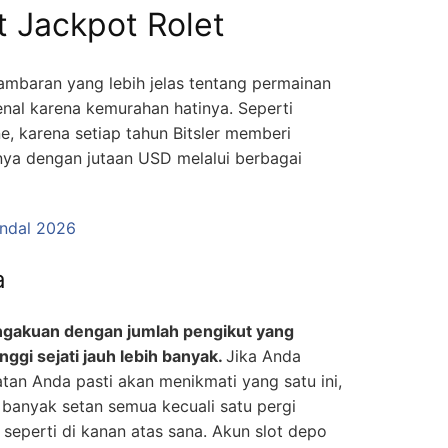
 Jackpot Rolet
mbaran yang lebih jelas tentang permainan
enal karena kemurahan hatinya. Seperti
ne, karena setiap tahun Bitsler memberi
ya dengan jutaan USD melalui berbagai
Andal 2026
a
ngakuan dengan jumlah pengikut yang
inggi sejati jauh lebih banyak.
Jika Anda
an Anda pasti akan menikmati yang satu ini,
banyak setan semua kecuali satu pergi
seperti di kanan atas sana. Akun slot depo