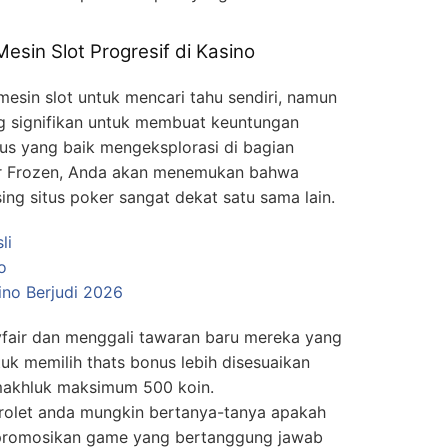
sin Slot Progresif di Kasino
esin slot untuk mencari tahu sendiri, namun
 signifikan untuk membuat keuntungan
us yang baik mengeksplorasi di bagian
ar Frozen, Anda akan menemukan bahwa
ing situs poker sangat dekat satu sama lain.
li
o
ino Berjudi 2026
yfair dan menggali tawaran baru mereka yang
k memilih thats bonus lebih disesuaikan
makhluk maksimum 500 koin.
rolet anda mungkin bertanya-tanya apakah
mpromosikan game yang bertanggung jawab