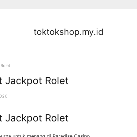
toktokshop.my.id
Rolet
 Jackpot Rolet
2026
 Jackpot Rolet
mpurna untuk menang di Paradise Casino,