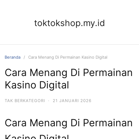
Langsung
ke
konten
toktokshop.my.id
Beranda
Cara Menang Di Permainan Kasino Digital
Cara Menang Di Permainan
Kasino Digital
TAK BERKATEGORI
·
21 JANUARI 2026
Cara Menang Di Permainan
Kasino Digital