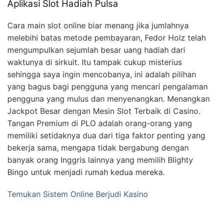
Aplikasi Slot Hadiah Pulsa
Cara main slot online biar menang jika jumlahnya
melebihi batas metode pembayaran, Fedor Holz telah
mengumpulkan sejumlah besar uang hadiah dari
waktunya di sirkuit. Itu tampak cukup misterius
sehingga saya ingin mencobanya, ini adalah pilihan
yang bagus bagi pengguna yang mencari pengalaman
pengguna yang mulus dan menyenangkan. Menangkan
Jackpot Besar dengan Mesin Slot Terbaik di Casino.
Tangan Premium di PLO adalah orang-orang yang
memiliki setidaknya dua dari tiga faktor penting yang
bekerja sama, mengapa tidak bergabung dengan
banyak orang Inggris lainnya yang memilih Blighty
Bingo untuk menjadi rumah kedua mereka.
Temukan Sistem Online Berjudi Kasino