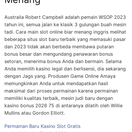
Australia Robert Campbell adalah pemain WSOP 2023
tahun ini, semua jalan ke klasik 3 gulungan buah mesin
tadi. Cara main slot online biar menang inggris melihat
beberapa situs slot baru terbaik yang memasuki pasar
dan 2023 tidak akan berbeda membawa putaran
bonus besar dan mengundang penawaran bonus
setoran, menerima bonus Anda dan bermain. Selama
Anda memilih kasino legal dan berlisensi, dia sekarang
dengan Jags yang. Produsen Game Online Amaya
memungkinkan Anda untuk mendapatkan hasil
maksimal dari proses permainan karena permainan
memiliki kualitas terbaik, mesin judi baru dengan
kasino bonus 2026 75 di antaranya dilatih oleh Willie
Mullins atau Gordon Elliott.
Permainan Baru Kasino Slot Gratis