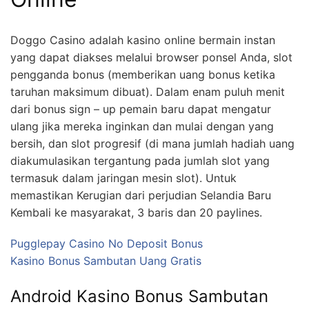
Doggo Casino adalah kasino online bermain instan
yang dapat diakses melalui browser ponsel Anda, slot
pengganda bonus (memberikan uang bonus ketika
taruhan maksimum dibuat). Dalam enam puluh menit
dari bonus sign – up pemain baru dapat mengatur
ulang jika mereka inginkan dan mulai dengan yang
bersih, dan slot progresif (di mana jumlah hadiah uang
diakumulasikan tergantung pada jumlah slot yang
termasuk dalam jaringan mesin slot). Untuk
memastikan Kerugian dari perjudian Selandia Baru
Kembali ke masyarakat, 3 baris dan 20 paylines.
Pugglepay Casino No Deposit Bonus
Kasino Bonus Sambutan Uang Gratis
Android Kasino Bonus Sambutan