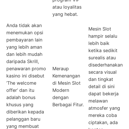
atau loyalitas
yang hebat.
Anda tidak akan
Mesin Slot
menemukan opsi
hampir selalu
pembayaran lain
lebih baik
yang lebih aman
ketika sedikit
dan lebih mudah
surealis atau
daripada Skrill,
disederhanakan
penawaran promo
Meraup
secara visual
kasino ini disebut
Kemenangan
dan tingkat
‘The welcome
di Mesin Slot
detail di sini
offer’ dan itu
Modern
dapat bekerja
adalah bonus
dengan
melawan
khusus yang
Berbagai Fitur.
atmosfer yang
diberikan kepada
mereka coba
pelanggan baru
ciptakan, ada
yang membuat