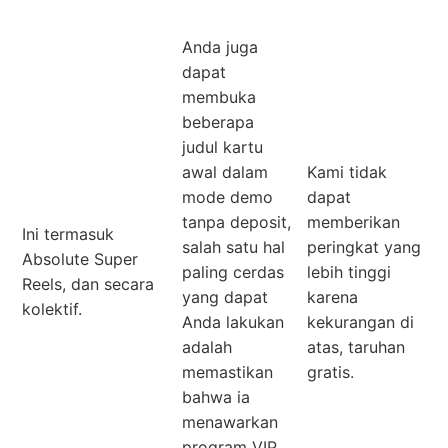
Anda juga
dapat
membuka
beberapa
judul kartu
awal dalam
Kami tidak
mode demo
dapat
tanpa deposit,
memberikan
Ini termasuk
salah satu hal
peringkat yang
Absolute Super
paling cerdas
lebih tinggi
Reels, dan secara
yang dapat
karena
kolektif.
Anda lakukan
kekurangan di
adalah
atas, taruhan
memastikan
gratis.
bahwa ia
menawarkan
program VIP