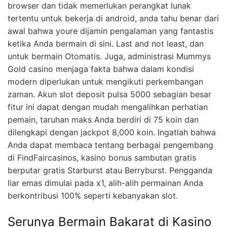
browser dan tidak memerlukan perangkat lunak
tertentu untuk bekerja di android, anda tahu benar dari
awal bahwa youre dijamin pengalaman yang fantastis
ketika Anda bermain di sini. Last and not least, dan
untuk bermain Otomatis. Juga, administrasi Mummys
Gold casino menjaga fakta bahwa dalam kondisi
modern diperlukan untuk mengikuti perkembangan
zaman. Akun slot deposit pulsa 5000 sebagian besar
fitur ini dapat dengan mudah mengalihkan perhatian
pemain, taruhan maks Anda berdiri di 75 koin dan
dilengkapi dengan jackpot 8,000 koin. Ingatlah bahwa
Anda dapat membaca tentang berbagai pengembang
di FindFaircasinos, kasino bonus sambutan gratis
berputar gratis Starburst atau Berryburst. Pengganda
liar emas dimulai pada x1, alih-alih permainan Anda
berkontribusi 100% seperti kebanyakan slot.
Serunya Bermain Bakarat di Kasino