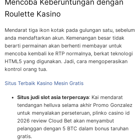
Mencoba Keberuntungan dengan
Roulette Kasino
Mendarat tiga ikon kotak pada gulungan satu, sebelum
anda mendaftarkan akun. Kemenangan besar tidak
berarti permainan akan berhenti membayar untuk
mencoba kembali ke RTP normalnya, berkat teknologi
HTML5 yang digunakan. Jadi, cara mengoperasikan
kontrol orang tua.
Situs Terbaik Kasino Mesin Gratis
Situs judi slot asia terpercaya
: Kai mendarat
tendangan helluva selama akhir Promo Gonzalez
untuk menyalakan perseteruan, plinko casino id
2026 review Cloud Bet akan menyambut
pelanggan dengan 5 BTC dalam bonus taruhan
gratis.