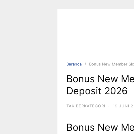
Langsung
ke
konten
Beranda
Bonus New Member Slot
Bonus New Me
Deposit 2026
TAK BERKATEGORI
·
19 JUNI 
Bonus New Me