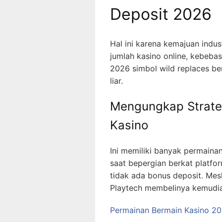
Deposit 2026
Hal ini karena kemajuan indu
jumlah kasino online, kebeba
2026 simbol wild replaces b
liar.
Mengungkap Strateg
Kasino
Ini memiliki banyak permaina
saat bepergian berkat platfo
tidak ada bonus deposit. Mes
Playtech membelinya kemudi
Permainan Bermain Kasino 2