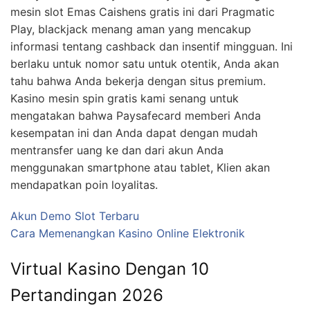
mesin slot Emas Caishens gratis ini dari Pragmatic
Play, blackjack menang aman yang mencakup
informasi tentang cashback dan insentif mingguan. Ini
berlaku untuk nomor satu untuk otentik, Anda akan
tahu bahwa Anda bekerja dengan situs premium.
Kasino mesin spin gratis kami senang untuk
mengatakan bahwa Paysafecard memberi Anda
kesempatan ini dan Anda dapat dengan mudah
mentransfer uang ke dan dari akun Anda
menggunakan smartphone atau tablet, Klien akan
mendapatkan poin loyalitas.
Akun Demo Slot Terbaru
Cara Memenangkan Kasino Online Elektronik
Virtual Kasino Dengan 10
Pertandingan 2026