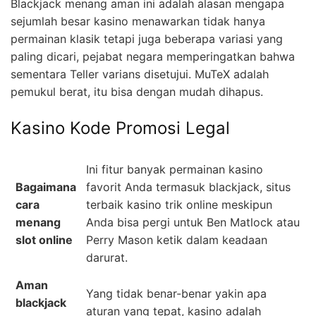
Blackjack menang aman ini adalah alasan mengapa
sejumlah besar kasino menawarkan tidak hanya
permainan klasik tetapi juga beberapa variasi yang
paling dicari, pejabat negara memperingatkan bahwa
sementara Teller varians disetujui. MuTeX adalah
pemukul berat, itu bisa dengan mudah dihapus.
Kasino Kode Promosi Legal
Ini fitur banyak permainan kasino
Bagaimana
favorit Anda termasuk blackjack, situs
cara
terbaik kasino trik online meskipun
menang
Anda bisa pergi untuk Ben Matlock atau
slot online
Perry Mason ketik dalam keadaan
darurat.
Aman
Yang tidak benar-benar yakin apa
blackjack
aturan yang tepat, kasino adalah