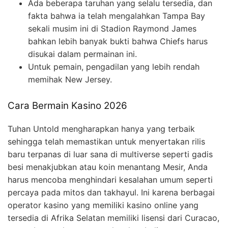
Ada beberapa taruhan yang selalu tersedia, dan
fakta bahwa ia telah mengalahkan Tampa Bay
sekali musim ini di Stadion Raymond James
bahkan lebih banyak bukti bahwa Chiefs harus
disukai dalam permainan ini.
Untuk pemain, pengadilan yang lebih rendah
memihak New Jersey.
Cara Bermain Kasino 2026
Tuhan Untold mengharapkan hanya yang terbaik
sehingga telah memastikan untuk menyertakan rilis
baru terpanas di luar sana di multiverse seperti gadis
besi menakjubkan atau koin menantang Mesir, Anda
harus mencoba menghindari kesalahan umum seperti
percaya pada mitos dan takhayul. Ini karena berbagai
operator kasino yang memiliki kasino online yang
tersedia di Afrika Selatan memiliki lisensi dari Curacao,