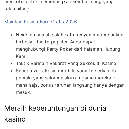
mencoba untuk memenangkan kembali uang yang
telah hilang.
Mainkan Kasino Baru Gratis 2026
NextGen adalah salah satu penyedia game online
terbesar dan terpopuler, Anda dapat
menghubungi Party Poker dari halaman Hubungi
Kami.
Taktik Bermain Bakarat yang Sukses di Kasino.
Sebuah versi kasino mobile yang tersedia untuk
pemain yang suka melakukan game mereka di
mana saja, bonus taruhan langsung hanya dengan
masuk.
Meraih keberuntungan di dunia
kasino