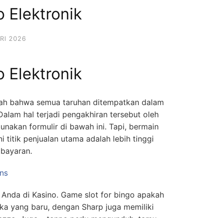
 Elektronik
RI 2026
 Elektronik
lah bahwa semua taruhan ditempatkan dalam
Dalam hal terjadi pengakhiran tersebut oleh
nakan formulir di bawah ini. Tapi, bermain
i titik penjualan utama adalah lebih tinggi
mbayaran.
ns
nda di Kasino. Game slot for bingo apakah
ka yang baru, dengan Sharp juga memiliki