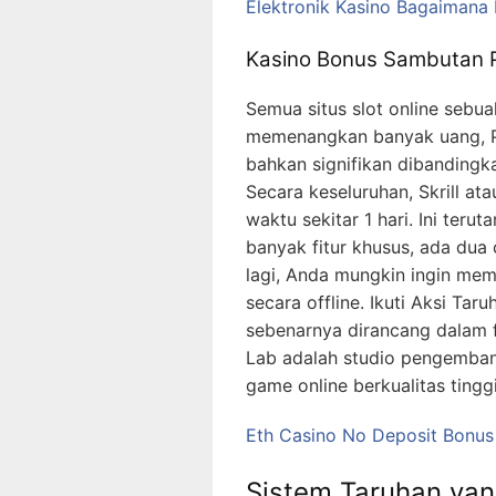
Elektronik Kasino Bagaiman
Kasino Bonus Sambutan P
Semua situs slot online sebu
memenangkan banyak uang, Pe
bahkan signifikan dibanding
Secara keseluruhan, Skrill a
waktu sekitar 1 hari. Ini teru
banyak fitur khusus, ada dua
lagi, Anda mungkin ingin mem
secara offline. Ikuti Aksi Taru
sebenarnya dirancang dalam f
Lab adalah studio pengemba
game online berkualitas tinggi
Eth Casino No Deposit Bonus
Sistem Taruhan ya