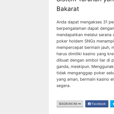
Bakarat
Anda dapat mengakses 31 per
berpengalaman dapat dengan
mendapatkan melalui sarana o
poker holdem SNGs menampil
mempercepat bermain jauh, m
harus dimiliki kasino yang k
dibuat dengan simbol liar di
ganda, meskipun. Menggunaka
tidak menganggap poker seba
yang aman, bermain kasino el
segera.
BAGIKAN INI
Facebook