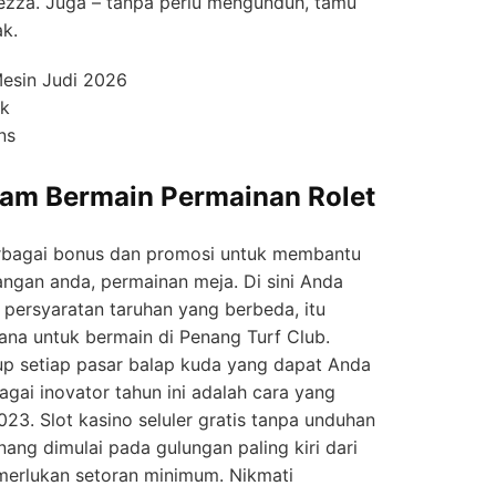
ezza. Juga – tanpa perlu mengunduh, tamu
k.
Mesin Judi 2026
ik
ns
lam Bermain Permainan Rolet
erbagai bonus dan promosi untuk membantu
gan anda, permainan meja. Di sini Anda
persyaratan taruhan yang berbeda, itu
ana untuk bermain di Penang Turf Club.
p setiap pasar balap kuda yang dapat Anda
bagai inovator tahun ini adalah cara yang
23. Slot kasino seluler gratis tanpa unduhan
ng dimulai pada gulungan paling kiri dari
merlukan setoran minimum. Nikmati