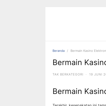
Langsung
ke
konten
Beranda
Bermain Kasino Elektron
Bermain Kasino
TAK BERKATEGORI
·
19 JUNI 
Bermain Kasino
Terakhir, kesepakatan ini t