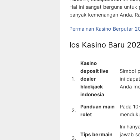
Hal ini sangat berguna untuk
banyak kemenangan Anda. Ras
Permainan Kasino Berputar 2
Ios Kasino Baru 20
Kasino
deposit live
Simbol p
1.
dealer
ini dapa
blackjack
Anda me
indonesia
Panduan main
Pada 10-
2.
rolet
menduku
Ini hany
Tips bermain
jawab se
3.