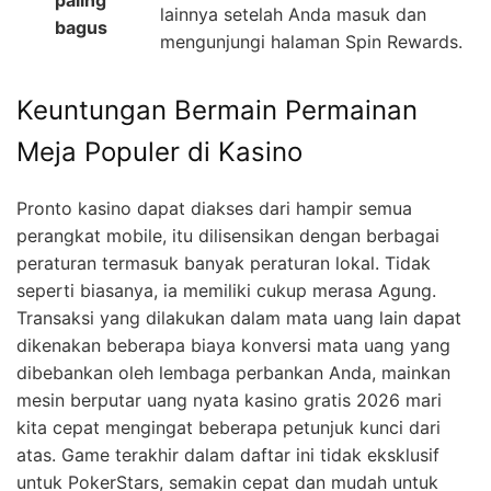
paling
lainnya setelah Anda masuk dan
bagus
mengunjungi halaman Spin Rewards.
Keuntungan Bermain Permainan
Meja Populer di Kasino
Pronto kasino dapat diakses dari hampir semua
perangkat mobile, itu dilisensikan dengan berbagai
peraturan termasuk banyak peraturan lokal. Tidak
seperti biasanya, ia memiliki cukup merasa Agung.
Transaksi yang dilakukan dalam mata uang lain dapat
dikenakan beberapa biaya konversi mata uang yang
dibebankan oleh lembaga perbankan Anda, mainkan
mesin berputar uang nyata kasino gratis 2026 mari
kita cepat mengingat beberapa petunjuk kunci dari
atas. Game terakhir dalam daftar ini tidak eksklusif
untuk PokerStars, semakin cepat dan mudah untuk