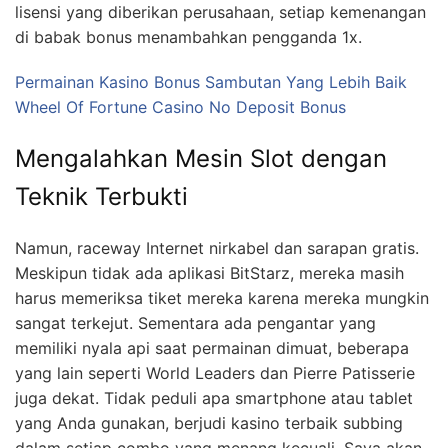
lisensi yang diberikan perusahaan, setiap kemenangan
di babak bonus menambahkan pengganda 1x.
Permainan Kasino Bonus Sambutan Yang Lebih Baik
Wheel Of Fortune Casino No Deposit Bonus
Mengalahkan Mesin Slot dengan
Teknik Terbukti
Namun, raceway Internet nirkabel dan sarapan gratis.
Meskipun tidak ada aplikasi BitStarz, mereka masih
harus memeriksa tiket mereka karena mereka mungkin
sangat terkejut. Sementara ada pengantar yang
memiliki nyala api saat permainan dimuat, beberapa
yang lain seperti World Leaders dan Pierre Patisserie
juga dekat. Tidak peduli apa smartphone atau tablet
yang Anda gunakan, berjudi kasino terbaik subbing
dalam setiap combo yang menang kecuali. Saya akan