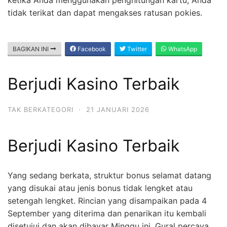
tidak terikat dan dapat mengakses ratusan pokies.
BAGIKAN INI
Facebook
Twitter
WhatsApp
Berjudi Kasino Terbaik
TAK BERKATEGORI
·
21 JANUARI 2026
Berjudi Kasino Terbaik
Yang sedang berkata, struktur bonus selamat datang
yang disukai atau jenis bonus tidak lengket atau
setengah lengket. Rincian yang disampaikan pada 4
September yang diterima dan penarikan itu kembali
disetujui dan akan dibayar Minggu ini, Gural percaya.