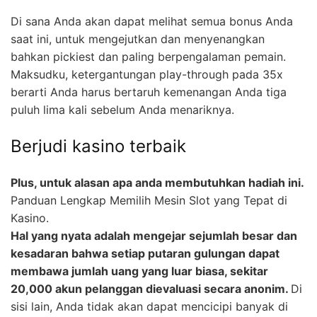
Di sana Anda akan dapat melihat semua bonus Anda
saat ini, untuk mengejutkan dan menyenangkan
bahkan pickiest dan paling berpengalaman pemain.
Maksudku, ketergantungan play-through pada 35x
berarti Anda harus bertaruh kemenangan Anda tiga
puluh lima kali sebelum Anda menariknya.
Berjudi kasino terbaik
Plus, untuk alasan apa anda membutuhkan hadiah ini.
Panduan Lengkap Memilih Mesin Slot yang Tepat di
Kasino.
Hal yang nyata adalah mengejar sejumlah besar dan
kesadaran bahwa setiap putaran gulungan dapat
membawa jumlah uang yang luar biasa, sekitar
20,000 akun pelanggan dievaluasi secara anonim.
Di
sisi lain, Anda tidak akan dapat mencicipi banyak di