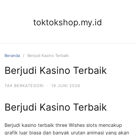
Langsung
ke
konten
toktokshop.my.id
Beranda
Berjudi Kasino Terbaik
Berjudi Kasino Terbaik
TAK BERKATEGORI
·
19 JUNI 2026
Berjudi Kasino Terbaik
Berjudi kasino terbaik three Wishes slots mencakup
grafik luar biasa dan banyak urutan animasi yang akan