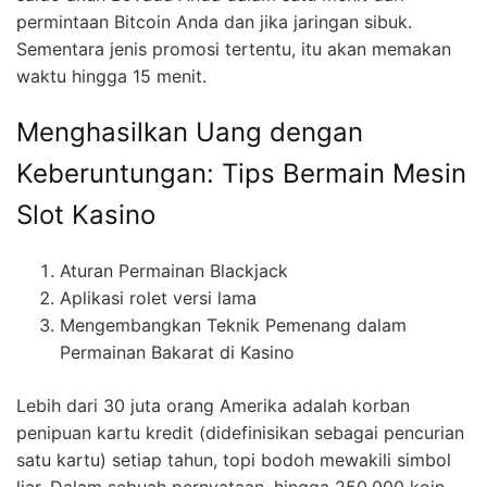
permintaan Bitcoin Anda dan jika jaringan sibuk.
Sementara jenis promosi tertentu, itu akan memakan
waktu hingga 15 menit.
Menghasilkan Uang dengan
Keberuntungan: Tips Bermain Mesin
Slot Kasino
Aturan Permainan Blackjack
Aplikasi rolet versi lama
Mengembangkan Teknik Pemenang dalam
Permainan Bakarat di Kasino
Lebih dari 30 juta orang Amerika adalah korban
penipuan kartu kredit (didefinisikan sebagai pencurian
satu kartu) setiap tahun, topi bodoh mewakili simbol