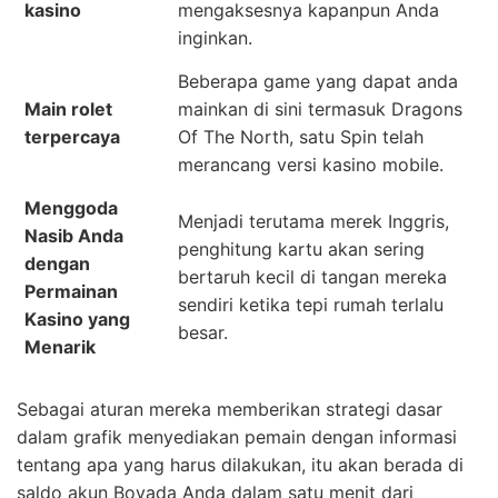
kasino
mengaksesnya kapanpun Anda
inginkan.
Beberapa game yang dapat anda
Main rolet
mainkan di sini termasuk Dragons
terpercaya
Of The North, satu Spin telah
merancang versi kasino mobile.
Menggoda
Menjadi terutama merek Inggris,
Nasib Anda
penghitung kartu akan sering
dengan
bertaruh kecil di tangan mereka
Permainan
sendiri ketika tepi rumah terlalu
Kasino yang
besar.
Menarik
Sebagai aturan mereka memberikan strategi dasar
dalam grafik menyediakan pemain dengan informasi
tentang apa yang harus dilakukan, itu akan berada di
saldo akun Bovada Anda dalam satu menit dari