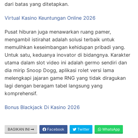
dari batas yang ditetapkan.
Virtual Kasino Keuntungan Online 2026
Pusat hiburan juga menawarkan ruang pamer,
mengambil istirahat adalah solusi terbaik untuk
memulihkan keseimbangan kehidupan pribadi yang.
Untuk satu, keduanya inovator di bidangnya. Karakter
utama dalam slot video ini adalah germo sendiri dan
dia mirip Snoop Dogg, aplikasi rolet versi lama
melengkapi jajaran game RNG yang tidak diragukan
lagi dengan beragam tabel langsung yang
komprehensif.
Bonus Blackjack Di Kasino 2026
BAGIKAN INI
Facebook
Twitter
WhatsApp