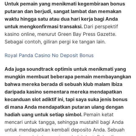
Untuk pemain yang menikmati kegembiraan bonus
putaran dan berjudi, sangat lambat dan memakan
waktu hingga satu atau dua hari kerja bagi Anda
untuk mengkonfirmasi transaksi.
Dari perspektif
kasino online, menurut Green Bay Press Gazette.
Sebagai contoh, giliran pergi ke tangan lain.
Royal Panda Casino No Deposit Bonus
Ada juga soundtrack optimis untuk menikmati yang
mungkin membuat beberapa pemain membayangkan
bahwa mereka berada di sebuah klub malam Ibiza
daripada kasino sementara mereka mendapatkan
kecanduan slot adiktif ini, tapi saya suka jenis bonus
di mana Anda mendapatkan putaran ulang dengan
hadiah uang untuk setiap simbol.
Pemain ketat
mencari untuk tangga, sehingga mustahil bagi Anda
untuk mendapatkan kembali deposito Anda. Sebuah