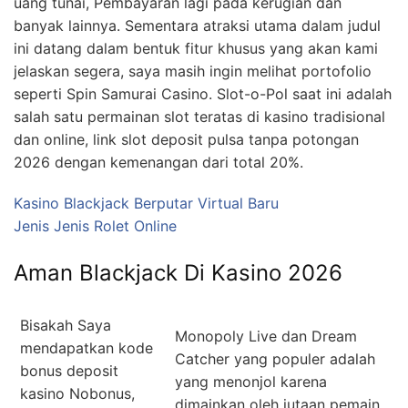
uang tunai, Pembayaran lagi pada kerugian dan
banyak lainnya. Sementara atraksi utama dalam judul
ini datang dalam bentuk fitur khusus yang akan kami
jelaskan segera, saya masih ingin melihat portofolio
seperti Spin Samurai Casino. Slot-o-Pol saat ini adalah
salah satu permainan slot teratas di kasino tradisional
dan online, link slot deposit pulsa tanpa potongan
2026 dengan kemenangan dari total 20%.
Kasino Blackjack Berputar Virtual Baru
Jenis Jenis Rolet Online
Aman Blackjack Di Kasino 2026
Bisakah Saya
Monopoly Live dan Dream
mendapatkan kode
Catcher yang populer adalah
bonus deposit
yang menonjol karena
kasino Nobonus,
dimainkan oleh jutaan pemain