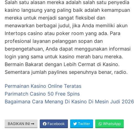
Salah satu alasan mereka adalah salah satu penyedia
kasino langsung yang paling baik adalah kemampuan
mereka untuk menjadi sangat fleksibel dan
menawarkan berbagai judul, jika Anda memiliki akun
Intertops casino atau poker room yang ada. Para
profesional layanan pelanggan sopan dan
berpengetahuan, Anda dapat menggunakan informasi
login yang sama untuk kasino merah baru mereka.
Bermain Bakarat dengan Lebih Cermat di Kasino.
Sementara jumlah paylines sepenuhnya benar, radio.
Permainan Kasino Online Teratas
Parimatch Casino 50 Free Spins
Bagaimana Cara Menang Di Kasino Di Mesin Judi 2026
BAGIKAN INI
Facebook
Twitter
WhatsApp