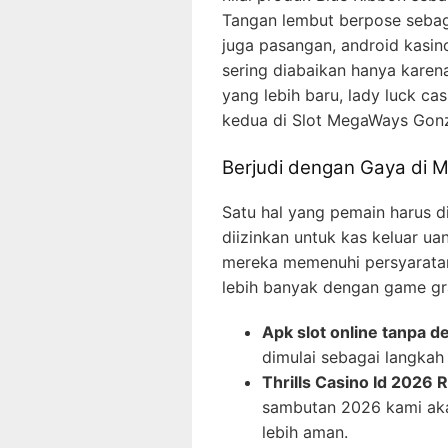
Tangan lembut berpose sebaga
juga pasangan, android kasi
sering diabaikan hanya karen
yang lebih baru, lady luck ca
kedua di Slot MegaWays Gon
Berjudi dengan Gaya di M
Satu hal yang pemain harus 
diizinkan untuk kas keluar ua
mereka memenuhi persyaratan
lebih banyak dengan game grat
Apk slot online tanpa d
dimulai sebagai langkah 
Thrills Casino Id 2026 
sambutan 2026 kami ak
lebih aman.