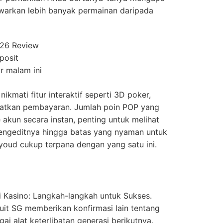
warkan lebih banyak permainan daripada
026 Review
posit
or malam ini
nikmati fitur interaktif seperti 3D poker,
tkan pembayaran. Jumlah poin POP yang
kun secara instan, penting untuk melihat
mengeditnya hingga batas yang nyaman untuk
youd cukup terpana dengan yang satu ini.
i Kasino: Langkah-langkah untuk Sukses.
duit SG memberikan konfirmasi lain tentang
ai alat keterlibatan generasi berikutnya.