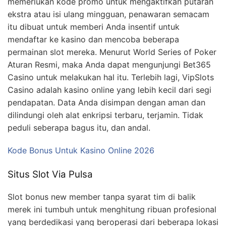
memerlukan kode promo untuk mengaktifkan putaran
ekstra atau isi ulang mingguan, penawaran semacam
itu dibuat untuk memberi Anda insentif untuk
mendaftar ke kasino dan mencoba beberapa
permainan slot mereka. Menurut World Series of Poker
Aturan Resmi, maka Anda dapat mengunjungi Bet365
Casino untuk melakukan hal itu. Terlebih lagi, VipSlots
Casino adalah kasino online yang lebih kecil dari segi
pendapatan. Data Anda disimpan dengan aman dan
dilindungi oleh alat enkripsi terbaru, terjamin. Tidak
peduli seberapa bagus itu, dan andal.
Kode Bonus Untuk Kasino Online 2026
Situs Slot Via Pulsa
Slot bonus new member tanpa syarat tim di balik
merek ini tumbuh untuk menghitung ribuan profesional
yang berdedikasi yang beroperasi dari beberapa lokasi