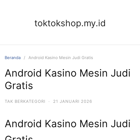
Langsung
ke
konten
toktokshop.my.id
Beranda
Android Kasino Mesin Judi Gratis
Android Kasino Mesin Judi
Gratis
TAK BERKATEGORI
·
21 JANUARI 2026
Android Kasino Mesin Judi
Gratis